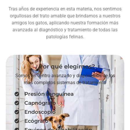
Tras años de experiencia en esta materia, nos sentimos
orgullosas del trato amable que brindamos a nuestros
amigos los gatos, aplicando nuestra formación más
avanzada al diagnóstico y tratamiento de todas las
patologías felinas.
¿Por qué elegirnos?
Somos un centro avanzado y disponemos de los
más completos sistemas de tratamiento
Presión sanguínea
Capnógrafo
Endoscopio
Ecógrafo
Equipos de rehabilitación