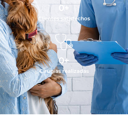
0
+
Clientes satisfechos
0
+
Cirugías realizadas