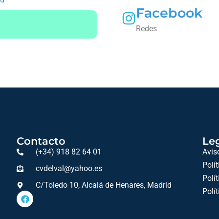
Facebook
Redes
Contacto
Le
(+34) 918 82 64 01
Avis
Polí
cvdelval@yahoo.es
Polí
C/Toledo 10, Alcalá de Henares, Madrid
Polí