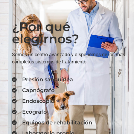
¿Por qué
elegirnos?
Somos un centro avanzado y disponemos de los más
completos sistemas de tratamiento
Presión sanguínea
Capnógrafo
Endoscopio
Ecógrafo
Equipos de rehabilitación
Laboratorio propio